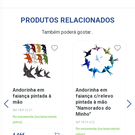
PRODUTOS RELACIONADOS
Também poderá gostar…
Andorinha em
Andorinha em
faiança pintada à
faiança c/relevo
mão
pintada à mão
"Namorados do
Ref: FAIF16.01
Minho"
Por encomenda (esclarecimento
prévio)
Ref: FA16.420
Por encomenda (esclarecimento
4,46€
prévio)