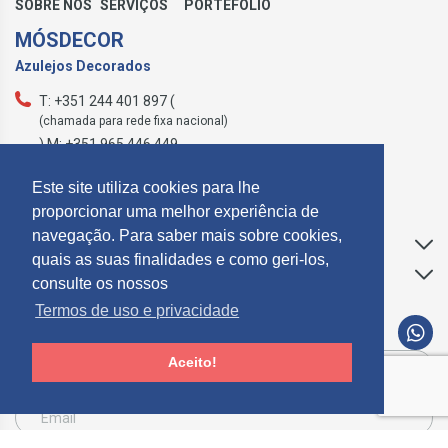
SOBRE NÓS
SERVIÇOS
PORTEFOLIO
MÓSDECOR
Azulejos Decorados
T: +351 244 401 897 (
(chamada para rede fixa nacional)
) M: +351 965 446 449
geral@mosdecor.pt
Este site utiliza cookies para lhe
proporcionar uma melhor experiência de
navegação. Para saber mais sobre cookies,
Apoio ao Cliente
quais as suas finalidades e como geri-los,
Informações
consulte os nossos
Termos de uso e privacidade
SUBCREVER NEWSLETTER
Aceito!