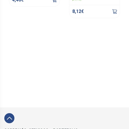
8,12€