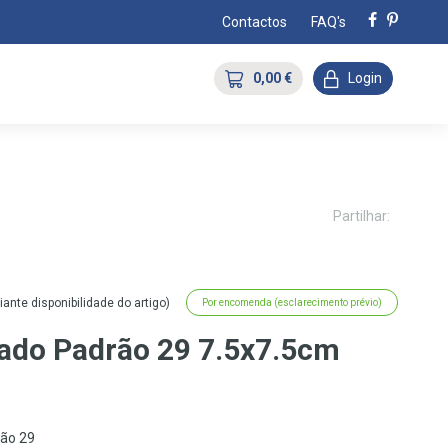
Contactos
FAQ's
0,00 €
Login
Partilhar:
nte disponibilidade do artigo)
Por encomenda (esclarecimento prévio)
rado Padrão 29 7.5x7.5cm
rão 29