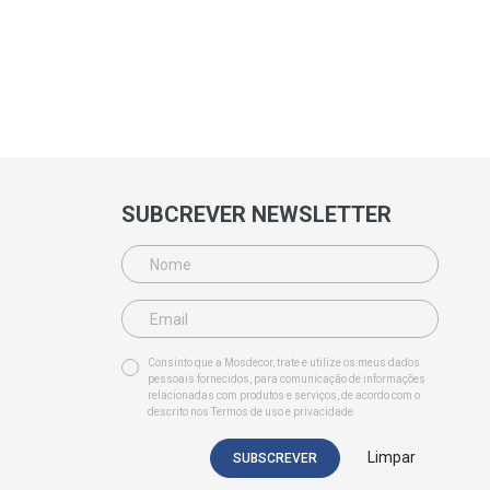
SUBCREVER NEWSLETTER
Consinto que a Mosdecor, trate e utilize os meus dados
pessoais fornecidos, para comunicação de informações
relacionadas com produtos e serviços, de acordo com o
descrito nos
Termos de uso e privacidade
Limpar
SUBSCREVER