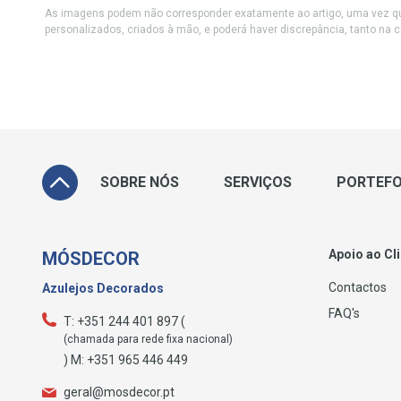
As imagens podem não corresponder exatamente ao artigo, uma vez qu
personalizados, criados à mão, e poderá haver discrepância, tanto na 
SOBRE NÓS
SERVIÇOS
PORTEFO
Apoio ao Cl
MÓSDECOR
Contactos
Azulejos Decorados
FAQ's
T: +351 244 401 897 (
(chamada para rede fixa nacional)
) M: +351 965 446 449
geral@mosdecor.pt