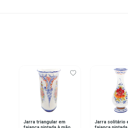
Jarra triangular em
Jarra solitário
faiança pintada à mão
faiança pintad