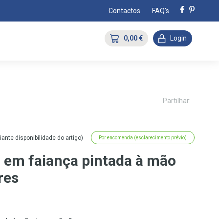
Contactos
FAQ's
0,00 €
Login
Partilhar:
nte disponibilidade do artigo)
Por encomenda (esclarecimento prévio)
l em faiança pintada à mão
res