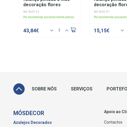
decoração flores
decoração flor
Ref: AVID.42
Ref: AVID.81
Por encomenda (esclarecimento prévio)
Por encomenda (esclareci
43,84€
15,15€
SOBRE NÓS
SERVIÇOS
PORTEFO
Apoio ao Cl
MÓSDECOR
Contactos
Azulejos Decorados