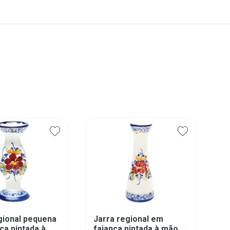
gional pequena
Jarra regional em
ça pintada à
faiança pintada à mão