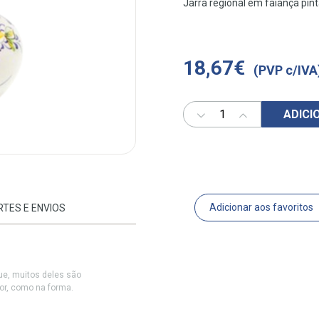
Jarra regional em faiança pin
18,67€
(PVP c/IVA
ADICI
Adicionar aos favoritos
RTES E ENVIOS
e, muitos deles são
cor, como na forma.