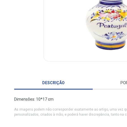
DESCRIÇÃO
PO
Dimensões: 10*17 cm
As imagens podem não corresponder exatamente ao artigo, uma vez qu
personalizados, criados à mão, e poderá haver discrepância, tanto na 