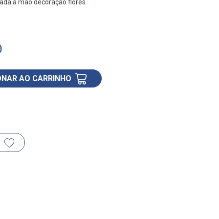
tada à mão decoração flores
)
ONAR AO CARRINHO