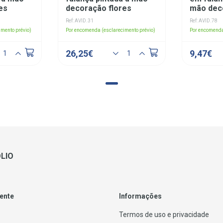
es
decoração flores
mão dec
Ref: AVID.31
Ref: AVID.78
mento prévio)
Por encomenda (esclarecimento prévio)
Por encomenda
26,25€
9,47€
LIO
iente
Informações
Termos de uso e privacidade