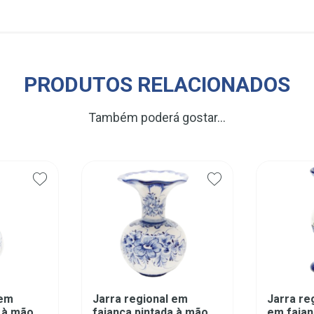
PRODUTOS RELACIONADOS
Também poderá gostar…
 em
Jarra regional em
Jarra re
a à mão
faiança pintada à mão
em faian