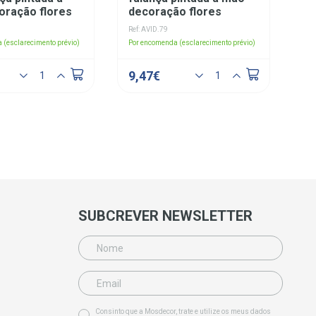
oração flores
decoração flores
Ref: AVID.79
 (esclarecimento prévio)
Por encomenda (esclarecimento prévio)
9,47€
SUBCREVER NEWSLETTER
Consinto que a Mosdecor, trate e utilize os meus dados