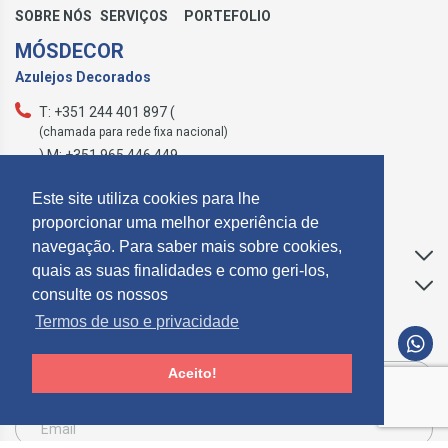
SOBRE NÓS
SERVIÇOS
PORTEFOLIO
MÓSDECOR
Azulejos Decorados
T: +351 244 401 897 (
(chamada para rede fixa nacional)
) M: +351 965 446 449
geral@mosdecor.pt
Este site utiliza cookies para lhe
proporcionar uma melhor experiência de
navegação. Para saber mais sobre cookies,
Apoio ao Cliente
quais as suas finalidades e como geri-los,
Informações
consulte os nossos
Termos de uso e privacidade
SUBCREVER NEWSLETTER
Aceito!