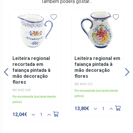
Também poderá gostar…
Leiteira regional
Leiteira regional em
recortada em
faiança pintada à
faiança pintada à
mão decoração
mão decoração
flores
flores
Ref: AVID.567
Ref: AVID.569
Por encomenda (esclarecimento
prévio)
Por encomenda (esclarecimento
prévio)
13,80€
12,04€