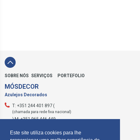
SOBRE NÓS
SERVIÇOS
PORTEFOLIO
MÓSDECOR
Azulejos Decorados
T: +351 244 401 897 (
(chamada para rede fixa nacional)
) M: +351 965 446 449
geral@mosdecor.pt
Este site utiliza cookies para lhe