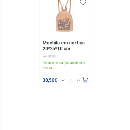
Mochila em cortiça
20*25*10 cm
Ref: 01208B
Por encomenda (esclarecimento
prévio)
38,50€