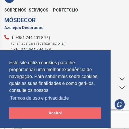
SOBRE NÓS
SERVIÇOS
PORTEFOLIO
MÓSDECOR
Azulejos Decorados
T: +351 244 401 897 (
(chamada para rede fixa nacional)
) M: +351 965 446 449
geral@mosdecor.pt
Este site utiliza cookies para lhe
proporcionar uma melhor experiência de
navegação. Para saber mais sobre cookies,
Apoio ao Cliente
quais as suas finalidades e como geri-los,
Informações
consulte os nossos
Termos de uso e privacidade
SUBCREVER NEWSLETTER
Aceito!