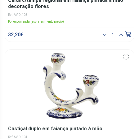
Caixa c/tampa regional em faiança pintada à mão
decoração flores
Ref: AVID.103
Por encomenda (esclarecimento prévio)
32,20€
Castiçal duplo em faiança pintado à mão
Ref: AVID.104