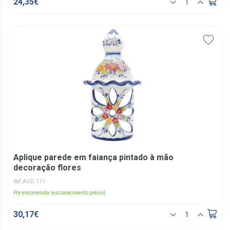
24,35€
Aplique parede em faiança pintado à mão
decoração flores
Ref: AVID.111
Por encomenda (esclarecimento prévio)
30,17€