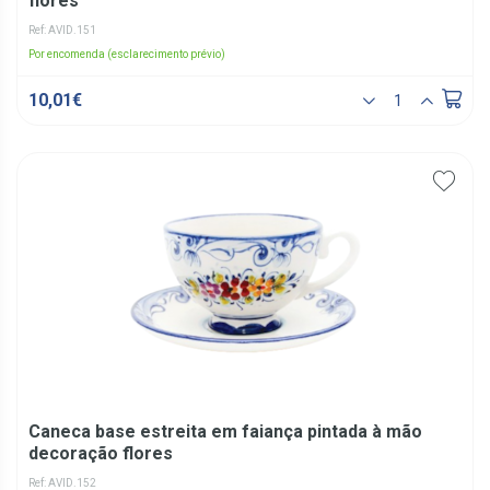
flores
Ref: AVID.151
Por encomenda (esclarecimento prévio)
10,01€
Caneca base estreita em faiança pintada à mão
decoração flores
Ref: AVID.152