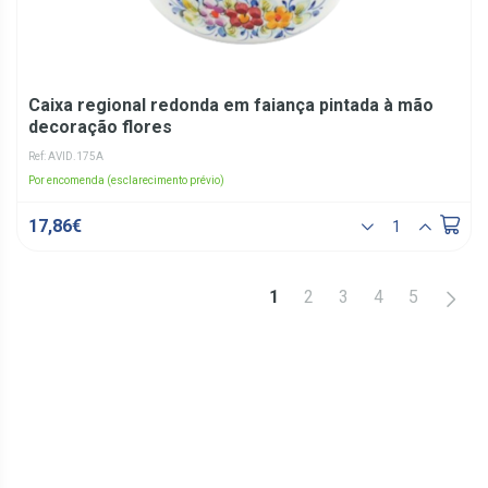
Caixa regional redonda em faiança pintada à mão
decoração flores
Ref: AVID.175A
Por encomenda (esclarecimento prévio)
17,86€
>
1
2
3
4
5